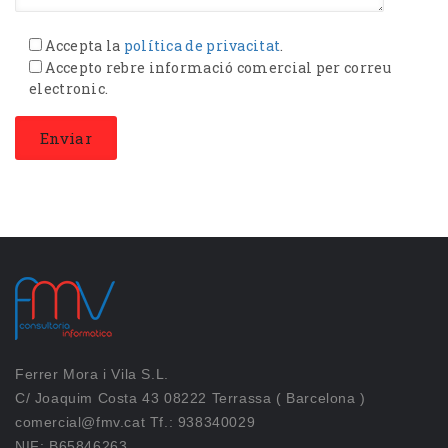
Accepta la
política de privacitat
.
Accepto rebre informació comercial per correu
electronic.
Ferrer Mora i Vila S.L.
C/ Joaquim Costa 43 08222 Terrassa ( Barcelona )
comercial@fmv.cat Tf.: 938340029
NIF: B65846263