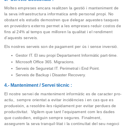
Moltes empreses encara realitzen la gestió i manteniment de
la seva infraestructura informatica amb personal propi. No
obstant els estudis demostren que delegar aquestes tasques
en
proveidors
externs permet a les empreses reduir costos de
fins al 24% al temps que milloren la qualitat i el rendiment
d’aquests serveis.
Els nostres serveis son de p
agament per ús i sense inversi
ó
.
Gestor IT. E
l seu propi Departament Informàtic part-time.
Microsoft Office 365. Migracions.
Serveis de Seguretat IT. Perimetral i End Point.
Serveis de
Backup
i
Disaster
Recovery
.
4.- Manteniment / Servei tècnic :
El nostre servei de manteniment informàtic es de caracter pro-
actiu, sempre orientat a evitar incidències i en cas que es
produeixin, a
resoldre-les
ràpidament per evitar perdues de
productivitat. Vigilem que tant l’equipament com les dades
que custodien, estiguin sempre segures. Finalment,
assegurem la seva tranquil·litat i la continuïtat del seu negoci